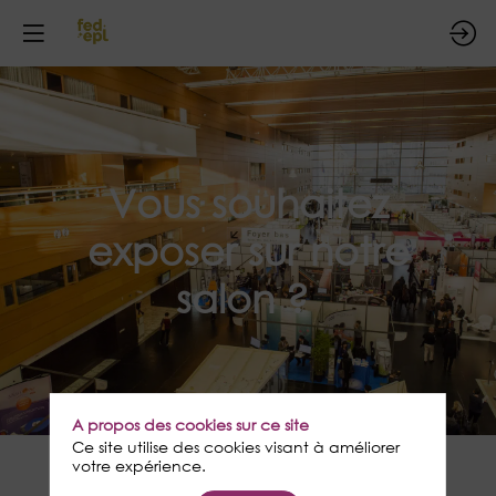
Vous souhaitez
exposer sur notre
salon ?
A propos des cookies sur ce site
Ce site utilise des cookies visant à améliorer
Réservez dès le 2 février
votre expérience.