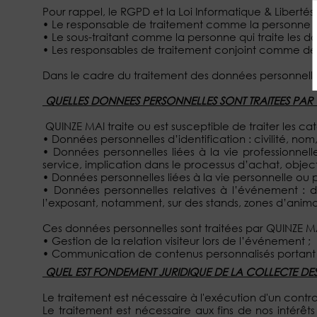
Pour rappel, le RGPD et la Loi Informatique & Libertés 
• Le responsable de traitement comme la personne qui
• Le sous-traitant comme la personne qui traite les
• Les responsables de traitement conjoint comme deux
Dans le cadre du traitement des données personnell
QUELLES DONNEES PERSONNELLES SONT TRAITEES PAR Q
QUINZE MAI traite ou est susceptible de traiter les c
• Données personnelles d’identification : civilité, no
•
Données personnelles liées à la vie professionnelle
service, implication dans le processus d’achat, objec
• Données personnelles liées à la vie personnelle ou p
•
Données personnelles relatives à l’événement : da
l’exposant, notamment, sur des stands, zones d’animat
Ces données personnelles sont traitées par QUINZE MAI
• Gestion de la relation visiteur lors de l’événement ;
•
Communication de contenus personnalisés portant sur 
QUEL EST FONDEMENT JURIDIQUE DE LA COLLECTE DE
Le traitement est nécessaire à l'exécution d'un con
Le traitement est nécessaire aux fins de nos intérêt