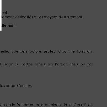
ement,
ement les finalités et les moyens du traitement.
raitement
.
elle, type de structure, secteur d’activité, fonction,
 du scan du badge visiteur par l’organisateur ou par
tes de satisfaction.
ntion de la fraude ou mise en place de la sécurité du